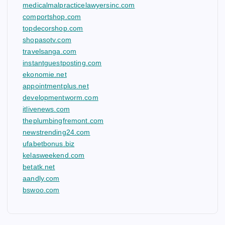
medicalmalpracticelawyersinc.com
comportshop.com
topdecorshop.com
shopasotv.com
travelsanga.com
instantguestposting.com
ekonomie.net
appointmentplus.net
developmentworm.com
itlivenews.com
theplumbingfremont.com
newstrending24.com
ufabetbonus.biz
kelasweekend.com
betatk.net
aandly.com
bswoo.com