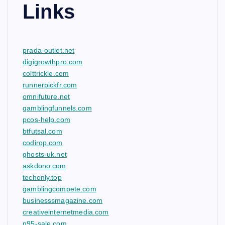
Links
prada-outlet.net
digigrowthpro.com
colttrickle.com
runnerpickfr.com
omnifuture.net
gamblingfunnels.com
pcos-help.com
btfutsal.com
codirop.com
ghosts-uk.net
askdono.com
techonly.top
gamblingcompete.com
businesssmagazine.com
creativeinternetmedia.com
n95-sale.com