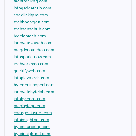
techtronixhq.com
infogadgethub.com
codelinkitpro.com
techboostgen.com
techsensehub.com
bytelabtech.com
innovatexaweb.com
magdynotechco.com
infosparkitnow.com
techvortexco.com
geekifyweb.com
infoplazatech.com
bytegeniusxpert.com
innovatebytelab.com
infobytepro.com
magbytego.com
codegeniusnet.com
infoinsightnet.com
bytesourcehq.com
byteinsightnet.com