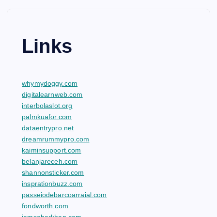
Links
whymydoggy.com
digitalearnweb.com
interbolaslot.org
palmkuafor.com
dataentrypro.net
dreamrummypro.com
kaiminsupport.com
belanjareceh.com
shannonsticker.com
insprationbuzz.com
passeiodebarcoarraial.com
fondworth.com
iamseharkhan.com