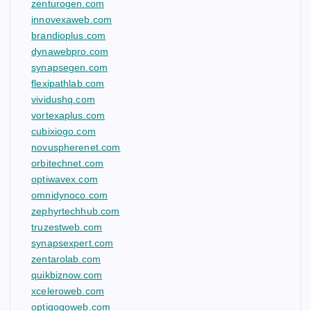
zenturogen.com
innovexaweb.com
brandioplus.com
dynawebpro.com
synapsegen.com
flexipathlab.com
vividushq.com
vortexaplus.com
cubixiogo.com
novuspherenet.com
orbitechnet.com
optiwavex.com
omnidynoco.com
zephyrtechhub.com
truzestweb.com
synapsexpert.com
zentarolab.com
quikbiznow.com
xceleroweb.com
optigogoweb.com