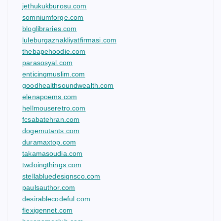
jethukukburosu.com
somniumforge.com
bloglibraries.com
luleburgaznakliyatfirmasi.com
thebapehoodie.com
parasosyal.com
enticingmuslim.com
goodhealthsoundwealth.com
elenapoems.com
hellmouseretro.com
fcsabatehran.com
dogemutants.com
duramaxtop.com
takamasoudia.com
twdoingthings.com
stellabluedesignsco.com
paulsauthor.com
desirablecodeful.com
flexigennet.com