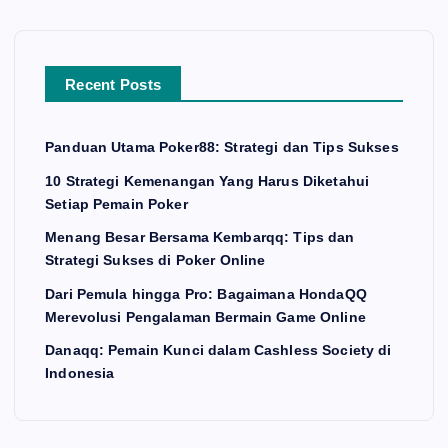
Recent Posts
Panduan Utama Poker88: Strategi dan Tips Sukses
10 Strategi Kemenangan Yang Harus Diketahui
Setiap Pemain Poker
Menang Besar Bersama Kembarqq: Tips dan
Strategi Sukses di Poker Online
Dari Pemula hingga Pro: Bagaimana HondaQQ
Merevolusi Pengalaman Bermain Game Online
Danaqq: Pemain Kunci dalam Cashless Society di
Indonesia