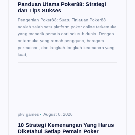
a
Panduan Utama Poker88: Strategi
dan Tips Sukses
t
Pengertian Poker88: Suatu Tinjauan Poker88
adalah salah satu platform poker online terkemuka
i
yang menarik pemain dari seluruh dunia. Dengan
antarmuka yang ramah pengguna, beragam
o
permainan, dan langkah-langkah keamanan yang
kuat,…
n
pkv games
August 8, 2026
10 Strategi Kemenangan Yang Harus
Diketahui Setiap Pemain Poker