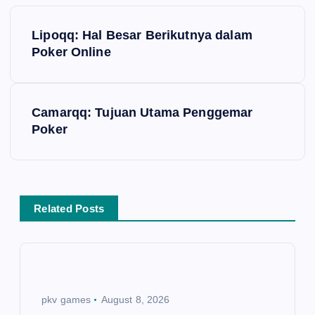
P
Lipoqq: Hal Besar Berikutnya dalam
o
Poker Online
s
Camarqq: Tujuan Utama Penggemar
t
Poker
n
a
Related Posts
v
i
g
pkv games
August 8, 2026