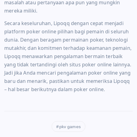
masalah atau pertanyaan apa pun yang mungkin
mereka miliki.
Secara keseluruhan, Lipoqq dengan cepat menjadi
platform poker online pilihan bagi pemain di seluruh
dunia. Dengan beragam permainan poker, teknologi
mutakhir, dan komitmen terhadap keamanan pemain,
Lipoqq menawarkan pengalaman bermain terbaik
yang tidak tertandingi oleh situs poker online lainnya.
Jadi jika Anda mencari pengalaman poker online yang
baru dan menarik, pastikan untuk memeriksa Lipoqq
– hal besar berikutnya dalam poker online.
pkv games