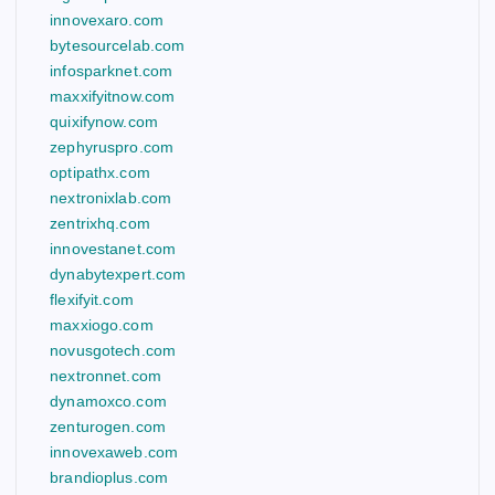
innovexaro.com
bytesourcelab.com
infosparknet.com
maxxifyitnow.com
quixifynow.com
zephyruspro.com
optipathx.com
nextronixlab.com
zentrixhq.com
innovestanet.com
dynabytexpert.com
flexifyit.com
maxxiogo.com
novusgotech.com
nextronnet.com
dynamoxco.com
zenturogen.com
innovexaweb.com
brandioplus.com