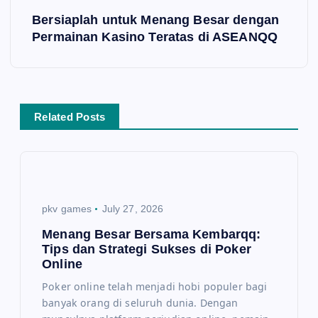
t
Bersiaplah untuk Menang Besar dengan
Permainan Kasino Teratas di ASEANQQ
n
a
v
Related Posts
i
g
pkv games
July 27, 2026
a
Menang Besar Bersama Kembarqq:
Tips dan Strategi Sukses di Poker
t
Online
i
Poker online telah menjadi hobi populer bagi
banyak orang di seluruh dunia. Dengan