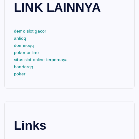
LINK LAINNYA
demo slot gacor
ahliqq
dominoqq
poker online
situs slot online terpercaya
bandarqq
poker
Links