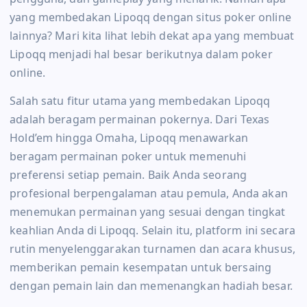
yang membedakan Lipoqq dengan situs poker online
lainnya? Mari kita lihat lebih dekat apa yang membuat
Lipoqq menjadi hal besar berikutnya dalam poker
online.
Salah satu fitur utama yang membedakan Lipoqq
adalah beragam permainan pokernya. Dari Texas
Hold’em hingga Omaha, Lipoqq menawarkan
beragam permainan poker untuk memenuhi
preferensi setiap pemain. Baik Anda seorang
profesional berpengalaman atau pemula, Anda akan
menemukan permainan yang sesuai dengan tingkat
keahlian Anda di Lipoqq. Selain itu, platform ini secara
rutin menyelenggarakan turnamen dan acara khusus,
memberikan pemain kesempatan untuk bersaing
dengan pemain lain dan memenangkan hadiah besar.