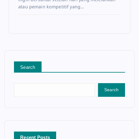
atau pemain kompetitif yang…
Search
Search
Recent Posts