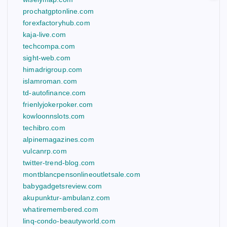
prochatgptonline.com
forexfactoryhub.com
kaja-live.com
techcompa.com
sight-web.com
himadrigroup.com
islamroman.com
td-autofinance.com
frienlyjokerpoker.com
kowloonnslots.com
techibro.com
alpinemagazines.com
vulcanrp.com
twitter-trend-blog.com
montblancpensonlineoutletsale.com
babygadgetsreview.com
akupunktur-ambulanz.com
whatiremembered.com
linq-condo-beautyworld.com