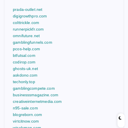
prada-outlet.net
digigrowthpro.com
colttrickle.com
runnerpickfr.com
omnifuture.net
gamblingfunnels.com
pcos-help.com
btfutsal.com
codirop.com
ghosts-uk.net
askdono.com
techonly.top
gamblingcompete.com
businesssmagazine.com
creativeinternetmedia.com
n95-sale.com
blogreborn.com
virtcitnow.com
wiselymap.com