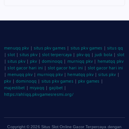
menuqq pkv
|
situs pkv games
|
situs pkv games
|
situs qq
|
slot
|
situs pkv
|
slot terpercaya
|
pkv qq
|
judi bola
|
slot
|
situs pkv
|
pkv
|
dominoqq
|
murniqq pkv
|
hematqq pkv
|
slot gacor hari ini
|
slot gacor hari ini
|
slot gacor hari ini
|
menuqq pkv
|
murniqq pkv
|
hematqq pkv
|
situs pkv
|
pkv
|
dominoqq
|
situs pkv games
|
pkv games
|
majestibet
|
miyaqq
|
gajibet
|
https://ahliqq.pkvgamesresmi.org/
Copyright © 2026 Situs Slot Online Gacor Terpercaya dengan