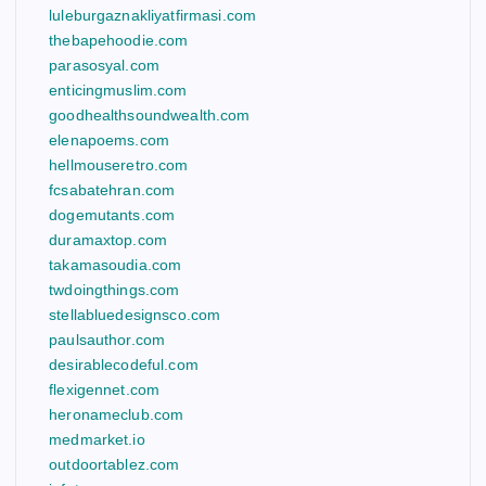
luleburgaznakliyatfirmasi.com
thebapehoodie.com
parasosyal.com
enticingmuslim.com
goodhealthsoundwealth.com
elenapoems.com
hellmouseretro.com
fcsabatehran.com
dogemutants.com
duramaxtop.com
takamasoudia.com
twdoingthings.com
stellabluedesignsco.com
paulsauthor.com
desirablecodeful.com
flexigennet.com
heronameclub.com
medmarket.io
outdoortablez.com