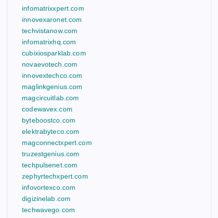
infomatrixxpert.com
innovexaronet.com
techvistanow.com
infomatrixhq.com
cubixiosparklab.com
novaevotech.com
innovextechco.com
maglinkgenius.com
magcircuitlab.com
codewavex.com
byteboostco.com
elektrabyteco.com
magconnectxpert.com
truzestgenius.com
techpulsenet.com
zephyrtechxpert.com
infovortexco.com
digizinelab.com
techwavego.com