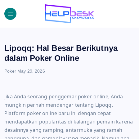
S
k
i
p
Mainkan di situs slot online gacor terpercaya
yang menawarkan bonus besar dan keamanan
t
terbaik untuk pengalaman bermain yang lebih
o
aman dan menguntungkan.
c
Lipoqq: Hal Besar Berikutnya
o
dalam Poker Online
n
t
Poker
May 29, 2026
e
n
t
Jika Anda seorang penggemar poker online, Anda
mungkin pernah mendengar tentang Lipoqq.
Platform poker online baru ini dengan cepat
mendapatkan popularitas di kalangan pemain karena
desainnya yang ramping, antarmuka yang ramah
pengguna, dan gameplay yang menarik. Namun apa