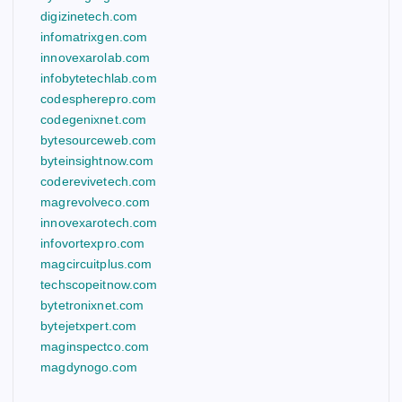
digizinetech.com
infomatrixgen.com
innovexarolab.com
infobytetechlab.com
codespherepro.com
codegenixnet.com
bytesourceweb.com
byteinsightnow.com
coderevivetech.com
magrevolveco.com
innovexarotech.com
infovortexpro.com
magcircuitplus.com
techscopeitnow.com
bytetronixnet.com
bytejetxpert.com
maginspectco.com
magdynogo.com