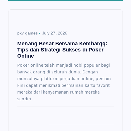
i
g
pkv games
July 27, 2026
a
Menang Besar Bersama Kembarqq:
Tips dan Strategi Sukses di Poker
t
Online
i
Poker online telah menjadi hobi populer bagi
banyak orang di seluruh dunia. Dengan
munculnya platform perjudian online, pemain
o
kini dapat menikmati permainan kartu favorit
mereka dari kenyamanan rumah mereka
n
sendiri.…