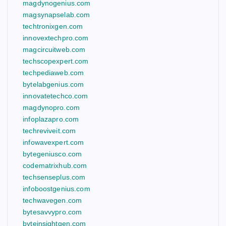
magdynogenius.com
magsynapselab.com
techtronixgen.com
innovextechpro.com
magcircuitweb.com
techscopexpert.com
techpediaweb.com
bytelabgenius.com
innovatetechco.com
magdynopro.com
infoplazapro.com
techreviveit.com
infowavexpert.com
bytegeniusco.com
codematrixhub.com
techsenseplus.com
infoboostgenius.com
techwavegen.com
bytesavvypro.com
byteinsightgen.com