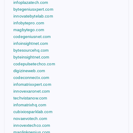
infoplazatech.com
bytegeniusxpert.com
innovatebytelab.com
infobytepro.com
magbytego.com
codegeniusnet.com
infoinsightnet.com
bytesourcehq.com
byteinsightnet.com
codepulsetechco.com
digizineweb.com
codeconnectx.com
infomatrixxpert.com
innovexaronet.com
techvistanow.com
infomatrixhq.com
cubixiosparklab.com
novaevotech.com
innovextechco.com
maglinkgenius.com