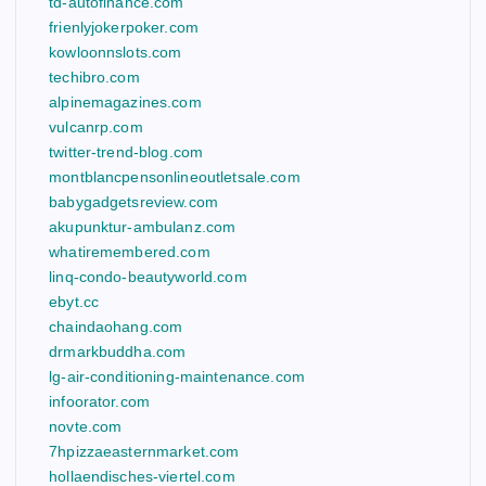
td-autofinance.com
frienlyjokerpoker.com
kowloonnslots.com
techibro.com
alpinemagazines.com
vulcanrp.com
twitter-trend-blog.com
montblancpensonlineoutletsale.com
babygadgetsreview.com
akupunktur-ambulanz.com
whatiremembered.com
linq-condo-beautyworld.com
ebyt.cc
chaindaohang.com
drmarkbuddha.com
lg-air-conditioning-maintenance.com
infoorator.com
novte.com
7hpizzaeasternmarket.com
hollaendisches-viertel.com