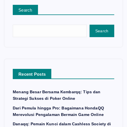
Search
Search
Recent Posts
Menang Besar Bersama Kembarqq: Tips dan
Strategi Sukses di Poker Online
Dari Pemula hingga Pro: Bagaimana HondaQQ
Merevolusi Pengalaman Bermain Game Online
Danaqq: Pemain Kunci dalam Cashless Society di