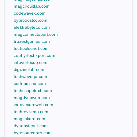
magcircuitlab.com
codewavex.com
byteboostco.com
elektrabyteco.com
magconnectxpert.com
truzestgenius.com
techpulsenet.com
zephyrtechxpert.com
infovortexco.com
digizinelab.com
techwavego.com
codepulsex.com
techscopetech.com
magdynoweb.com
innovexaroweb.com
techreviveco.com
maglinkaro.com
dynabytenet.com
bytesourcepro.com