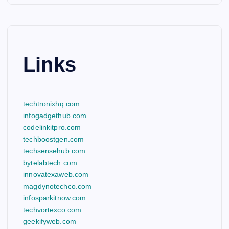
Links
techtronixhq.com
infogadgethub.com
codelinkitpro.com
techboostgen.com
techsensehub.com
bytelabtech.com
innovatexaweb.com
magdynotechco.com
infosparkitnow.com
techvortexco.com
geekifyweb.com