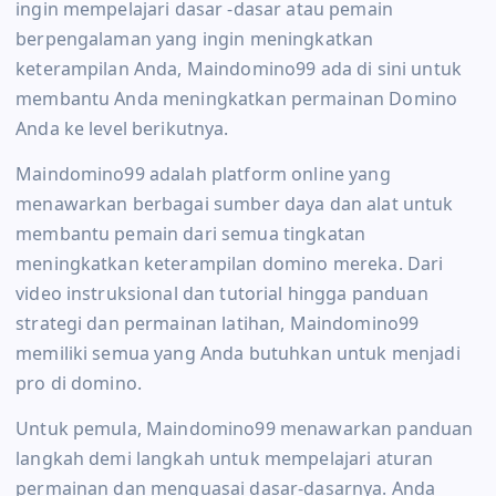
ingin mempelajari dasar -dasar atau pemain
berpengalaman yang ingin meningkatkan
keterampilan Anda, Maindomino99 ada di sini untuk
membantu Anda meningkatkan permainan Domino
Anda ke level berikutnya.
Maindomino99 adalah platform online yang
menawarkan berbagai sumber daya dan alat untuk
membantu pemain dari semua tingkatan
meningkatkan keterampilan domino mereka. Dari
video instruksional dan tutorial hingga panduan
strategi dan permainan latihan, Maindomino99
memiliki semua yang Anda butuhkan untuk menjadi
pro di domino.
Untuk pemula, Maindomino99 menawarkan panduan
langkah demi langkah untuk mempelajari aturan
permainan dan menguasai dasar-dasarnya. Anda