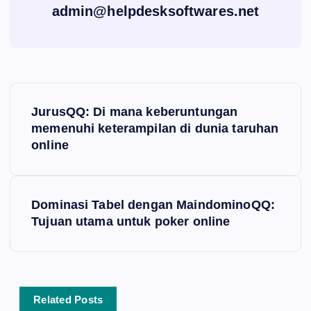
admin@helpdesksoftwares.net
P
JurusQQ: Di mana keberuntungan
o
memenuhi keterampilan di dunia taruhan
online
s
t
Dominasi Tabel dengan MaindominoQQ:
Tujuan utama untuk poker online
n
a
v
Related Posts