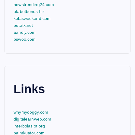
newstrending24.com
ufabetbonus.biz
kelasweekend.com
betatk.net
aandly.com
bswoo.com
Links
whymydoggy.com
digitalearnweb.com
interbolaslot.org
palmkuafor.com