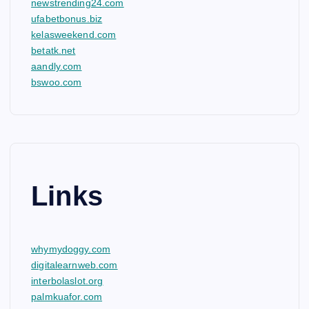
newstrending24.com
ufabetbonus.biz
kelasweekend.com
betatk.net
aandly.com
bswoo.com
Links
whymydoggy.com
digitalearnweb.com
interbolaslot.org
palmkuafor.com