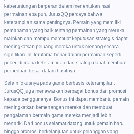
keberuntungan berperan dalam menentukan hasil
permainan apa pun, JurusQQ percaya bahwa
keterampilan sama pentingnya. Pemain yang memiliki
pemahaman yang baik tentang permainan yang mereka
mainkan dan mampu membuat keputusan strategis dapat
meningkatkan peluang mereka untuk menang secara
signifikan. Ini terutama benar dalam permainan seperti
poker, di mana keterampilan dan strategi dapat membuat
perbedaan besar dalam hasilnya.
Selain fokusnya pada game berbasis keterampilan,
JurusQQ juga menawarkan berbagai bonus dan promosi
kepada penggunanya. Bonus ini dapat membantu pemain
meningkatkan kemenangan mereka dan membuat
pengalaman bermain game mereka menjadi lebih
menarik. Dari bonus selamat datang untuk pemain baru
hingga promosi berkelanjutan untuk pelanggan yang