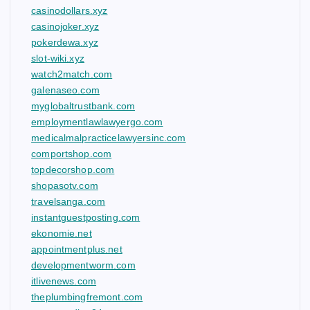
casinodollars.xyz
casinojoker.xyz
pokerdewa.xyz
slot-wiki.xyz
watch2match.com
galenaseo.com
myglobaltrustbank.com
employmentlawlawyergo.com
medicalmalpracticelawyersinc.com
comportshop.com
topdecorshop.com
shopasotv.com
travelsanga.com
instantguestposting.com
ekonomie.net
appointmentplus.net
developmentworm.com
itlivenews.com
theplumbingfremont.com