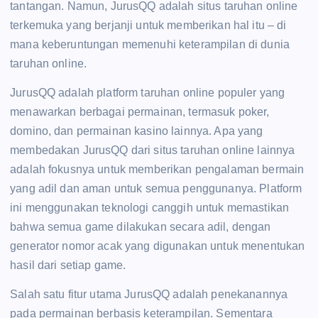
tantangan. Namun, JurusQQ adalah situs taruhan online
terkemuka yang berjanji untuk memberikan hal itu – di
mana keberuntungan memenuhi keterampilan di dunia
taruhan online.
JurusQQ adalah platform taruhan online populer yang
menawarkan berbagai permainan, termasuk poker,
domino, dan permainan kasino lainnya. Apa yang
membedakan JurusQQ dari situs taruhan online lainnya
adalah fokusnya untuk memberikan pengalaman bermain
yang adil dan aman untuk semua penggunanya. Platform
ini menggunakan teknologi canggih untuk memastikan
bahwa semua game dilakukan secara adil, dengan
generator nomor acak yang digunakan untuk menentukan
hasil dari setiap game.
Salah satu fitur utama JurusQQ adalah penekanannya
pada permainan berbasis keterampilan. Sementara