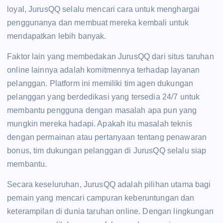
loyal, JurusQQ selalu mencari cara untuk menghargai
penggunanya dan membuat mereka kembali untuk
mendapatkan lebih banyak.
Faktor lain yang membedakan JurusQQ dari situs taruhan
online lainnya adalah komitmennya terhadap layanan
pelanggan. Platform ini memiliki tim agen dukungan
pelanggan yang berdedikasi yang tersedia 24/7 untuk
membantu pengguna dengan masalah apa pun yang
mungkin mereka hadapi. Apakah itu masalah teknis
dengan permainan atau pertanyaan tentang penawaran
bonus, tim dukungan pelanggan di JurusQQ selalu siap
membantu.
Secara keseluruhan, JurusQQ adalah pilihan utama bagi
pemain yang mencari campuran keberuntungan dan
keterampilan di dunia taruhan online. Dengan lingkungan