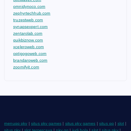
omnidynoco.com
zephyrtechhub.com
truzestweb.com
synapsexpert.com
zentarolab.com
quikbiznow.com
xceleroweb.com
optigogoweb.com
brandaroweb.com
zoomifyit.com
menuqq pkv
|
situs pkv games
|
situs pkv games
|
situs qq
|
slot
|
situs pkv
|
slot terpercaya
|
pkv qq
|
judi bola
|
slot
|
situs pkv
|