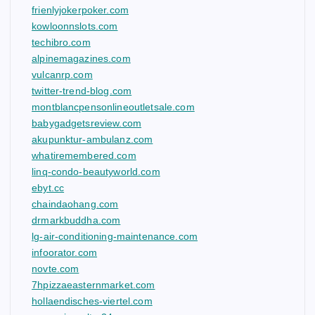
frienlyjokerpoker.com
kowloonnslots.com
techibro.com
alpinemagazines.com
vulcanrp.com
twitter-trend-blog.com
montblancpensonlineoutletsale.com
babygadgetsreview.com
akupunktur-ambulanz.com
whatiremembered.com
linq-condo-beautyworld.com
ebyt.cc
chaindaohang.com
drmarkbuddha.com
lg-air-conditioning-maintenance.com
infoorator.com
novte.com
7hpizzaeasternmarket.com
hollaendisches-viertel.com