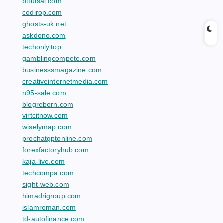
btfutsal.com
codirop.com
ghosts-uk.net
askdono.com
techonly.top
gamblingcompete.com
businesssmagazine.com
creativeinternetmedia.com
n95-sale.com
blogreborn.com
virtcitnow.com
wiselymap.com
prochatgptonline.com
forexfactoryhub.com
kaja-live.com
techcompa.com
sight-web.com
himadrigroup.com
islamroman.com
td-autofinance.com