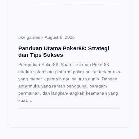
pkv games
August 8, 2026
Panduan Utama Poker88: Strategi
dan Tips Sukses
Pengertian Poker88: Suatu Tinjauan Poker88
adalah salah satu platform poker online terkemuka
yang menarik pemain dari seluruh dunia. Dengan
antarmuka yang ramah pengguna, beragam
permainan, dan langkah-langkah keamanan yang
kuat,…