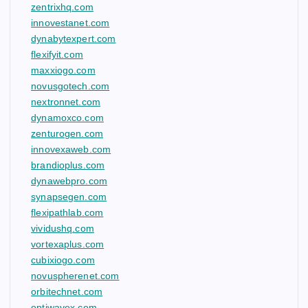
zentrixhq.com
innovestanet.com
dynabytexpert.com
flexifyit.com
maxxiogo.com
novusgotech.com
nextronnet.com
dynamoxco.com
zenturogen.com
innovexaweb.com
brandioplus.com
dynawebpro.com
synapsegen.com
flexipathlab.com
vividushq.com
vortexaplus.com
cubixiogo.com
novuspherenet.com
orbitechnet.com
optiwavex.com