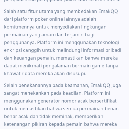
Salah satu fitur utama yang membedakan EmakQQ
dari platform poker online lainnya adalah
komitmennya untuk menyediakan lingkungan
permainan yang aman dan terjamin bagi
penggunanya. Platform ini menggunakan teknologi
enkripsi canggih untuk melindungi informasi pribadi
dan keuangan pemain, memastikan bahwa mereka
dapat menikmati pengalaman bermain game tanpa
khawatir data mereka akan disusupi.
Selain penekanannya pada keamanan, EmakQQ juga
sangat menekankan pada keadilan. Platform ini
menggunakan generator nomor acak bersertifikat
untuk memastikan bahwa semua permainan benar-
benar acak dan tidak memihak, memberikan
ketenangan pikiran kepada pemain bahwa mereka