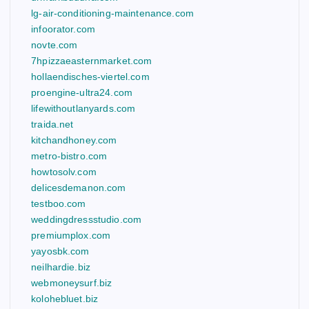
lg-air-conditioning-maintenance.com
infoorator.com
novte.com
7hpizzaeasternmarket.com
hollaendisches-viertel.com
proengine-ultra24.com
lifewithoutlanyards.com
traida.net
kitchandhoney.com
metro-bistro.com
howtosolv.com
delicesdemanon.com
testboo.com
weddingdressstudio.com
premiumplox.com
yayosbk.com
neilhardie.biz
webmoneysurf.biz
kolohebluet.biz