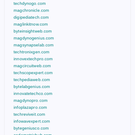
techdynogo.com
magchronicle.com
digipediatech.com
maglinkitnow.com
byteinsightweb.com
magdynogenius.com
magsynapselab.com
techtronixgen.com
innovextechpro.com
magcircuitweb.com
techscopexpert.com
techpediaweb.com
bytelabgenius.com
innovatetechco.com
magdynopro.com
infoplazapro.com
techreviveit.com
infowavexpert.com
bytegeniusco.com
codematrixhub.com