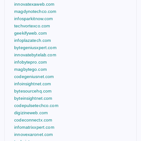
innovatexaweb.com
magdynotechco.com
infosparkitnow.com
techvortexco.com
geekifyweb.com
infoplazatech.com
bytegeniusxpert.com
innovatebytelab.com
infobytepro.com
magbytego.com
codegeniusnet.com
infoinsightnet.com
bytesourcehq.com
byteinsightnet.com
codepulsetechco.com
digizineweb.com
codeconnectx.com
infomatrixxpert.com
innovexaronet.com