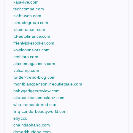
kaja-live.com
techcompa.com
sight-web.com
himadrigroup.com
islamroman.com
td-autofinance.com
frienlyjokerpoker.com
kowloonnslots.com
techibro.com
alpinemagazines.com
vulcanrp.com
twitter-trend-blog.com
montblancpensonlineoutletsale.com
babygadgetsreview.com
akupunktur-ambulanz.com
whatiremembered.com
linq-condo-beautyworld.com
ebyt.cc
chaindaohang.com
drmarkbuddha.com