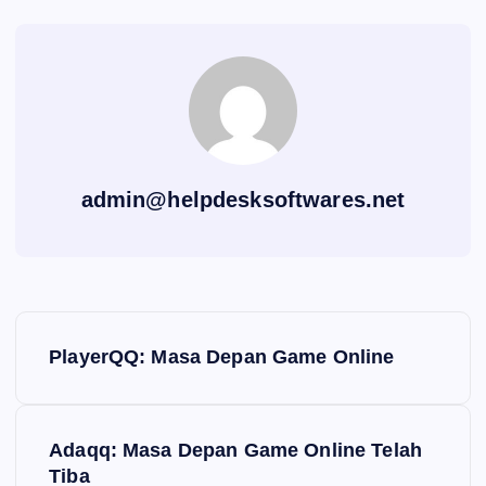
admin@helpdesksoftwares.net
P
PlayerQQ: Masa Depan Game Online
o
s
Adaqq: Masa Depan Game Online Telah
Tiba