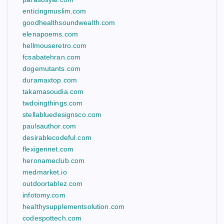
enticingmuslim.com
goodhealthsoundwealth.com
elenapoems.com
hellmouseretro.com
fcsabatehran.com
dogemutants.com
duramaxtop.com
takamasoudia.com
twdoingthings.com
stellabluedesignsco.com
paulsauthor.com
desirablecodeful.com
flexigennet.com
heronameclub.com
medmarket.io
outdoortablez.com
infotomy.com
healthysupplementsolution.com
codespottech.com