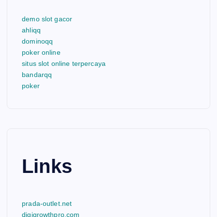
demo slot gacor
ahliqq
dominoqq
poker online
situs slot online terpercaya
bandarqq
poker
Links
prada-outlet.net
digigrowthpro.com