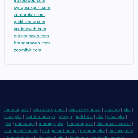
truzestweb.com
synapsexpert.com
zentarolab.com
quikbiznow.com
xceleroweb.com
optigogoweb.com
brandaroweb.com
zoomifyit.com
menuqq pkv
|
situs pkv games
|
situs pkv games
|
situs qq
|
slot
|
situs pkv
|
slot terpercaya
|
pkv qq
|
judi bola
|
slot
|
situs pkv
|
pkv
|
dominoqq
|
murniqq pkv
|
hematqq pkv
|
slot gacor hari ini
|
slot gacor hari ini
|
slot gacor hari ini
|
menuqq pkv
|
murniqq pkv
|
hematqq pkv
|
situs pkv
|
pkv
|
dominoqq
|
situs pkv games
|