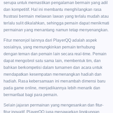
serupa untuk memastikan pengalaman bermain yang adil
dan kompetitif. Hal ini membantu menghilangkan rasa
frustrasi bermain melawan lawan yang terlalu mudah atau
terlalu sulit dikalahkan, sehingga pemain dapat menikmati
permainan yang menantang namun tetap menyenangkan.
Fitur menonjol lainnya dari PlayerQQ adalah aspek
sosialnya, yang memungkinkan pemain terhubung
dengan teman dan pemain lain secara real-time. Pemain
dapat mengobrol satu sama lain, membentuk tim, dan
bahkan berkompetisi dalam turnamen dan acara untuk
mendapatkan kesempatan memenangkan hadiah dan
hadiah. Rasa kebersamaan ini menambah dimensi baru
pada game online, menjadikannya lebih menarik dan
bermanfaat bagi para pemain.
Selain jajaran permainan yang mengesankan dan fitur-
fitur inovatif, PlayerQQ juga menawarkan lingkungan