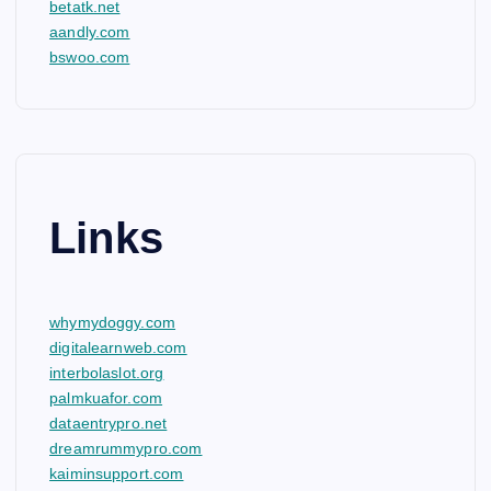
betatk.net
aandly.com
bswoo.com
Links
whymydoggy.com
digitalearnweb.com
interbolaslot.org
palmkuafor.com
dataentrypro.net
dreamrummypro.com
kaiminsupport.com