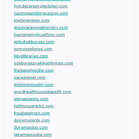
hondacareprotectplan.com
casinogamblingcasino.com
towtimenews.com
draincleaningdirectory.com
baotangmythuathcm.com
jethukukburosu.com
somniumforge.com
bloglibraries.com
luleburgaznakliyatfirmasi.com
thebapehoodie.com
parasosyal.com
enticingmuslim.com
goodhealthsoundwealth.com
elenapoems.com
hellmouseretro.com
fcsabatehran.com
dogemutants.com
duramaxtop.com
takamasoudia.com