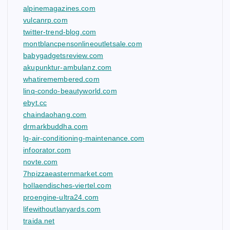
alpinemagazines.com
vulcanrp.com
twitter-trend-blog.com
montblancpensonlineoutletsale.com
babygadgetsreview.com
akupunktur-ambulanz.com
whatiremembered.com
linq-condo-beautyworld.com
ebyt.cc
chaindaohang.com
drmarkbuddha.com
lg-air-conditioning-maintenance.com
infoorator.com
novte.com
7hpizzaeasternmarket.com
hollaendisches-viertel.com
proengine-ultra24.com
lifewithoutlanyards.com
traida.net