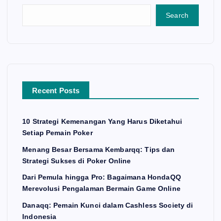
Search
Recent Posts
10 Strategi Kemenangan Yang Harus Diketahui
Setiap Pemain Poker
Menang Besar Bersama Kembarqq: Tips dan
Strategi Sukses di Poker Online
Dari Pemula hingga Pro: Bagaimana HondaQQ
Merevolusi Pengalaman Bermain Game Online
Danaqq: Pemain Kunci dalam Cashless Society di
Indonesia