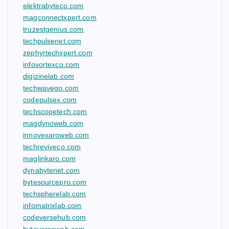
elektrabyteco.com
magconnectxpert.com
truzestgenius.com
techpulsenet.com
zephyrtechxpert.com
infovortexco.com
digizinelab.com
techwavego.com
codepulsex.com
techscopetech.com
magdynoweb.com
innovexaroweb.com
techreviveco.com
maglinkaro.com
dynabytenet.com
bytesourcepro.com
techspherelab.com
infomatrixlab.com
codeversehub.com
byteverseweb.com