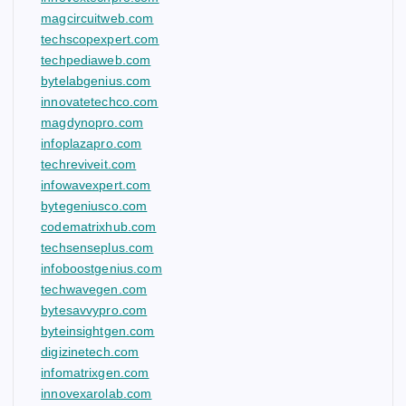
magcircuitweb.com
techscopexpert.com
techpediaweb.com
bytelabgenius.com
innovatetechco.com
magdynopro.com
infoplazapro.com
techreviveit.com
infowavexpert.com
bytegeniusco.com
codematrixhub.com
techsenseplus.com
infoboostgenius.com
techwavegen.com
bytesavvypro.com
byteinsightgen.com
digizinetech.com
infomatrixgen.com
innovexarolab.com