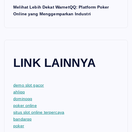
Melihat Lebih Dekat WarnetQQ: Platform Poker
Online yang Menggemparkan Industri
LINK LAINNYA
demo slot gacor
ahliqq
dominoqq
poker online
situs slot online terpercaya
bandarqq
poker