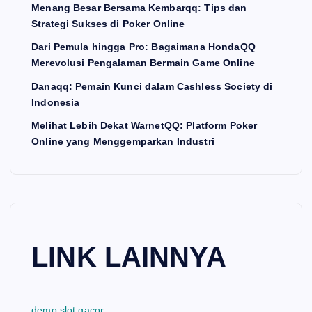
Menang Besar Bersama Kembarqq: Tips dan
Strategi Sukses di Poker Online
Dari Pemula hingga Pro: Bagaimana HondaQQ
Merevolusi Pengalaman Bermain Game Online
Danaqq: Pemain Kunci dalam Cashless Society di
Indonesia
Melihat Lebih Dekat WarnetQQ: Platform Poker
Online yang Menggemparkan Industri
LINK LAINNYA
demo slot gacor