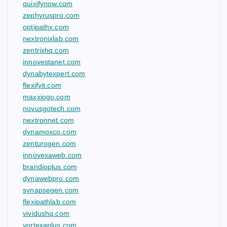
quixifynow.com
zephyruspro.com
optipathx.com
nextronixlab.com
zentrixhq.com
innovestanet.com
dynabytexpert.com
flexifyit.com
maxxiogo.com
novusgotech.com
nextronnet.com
dynamoxco.com
zenturogen.com
innovexaweb.com
brandioplus.com
dynawebpro.com
synapsegen.com
flexipathlab.com
vividushq.com
vortexaplus.com