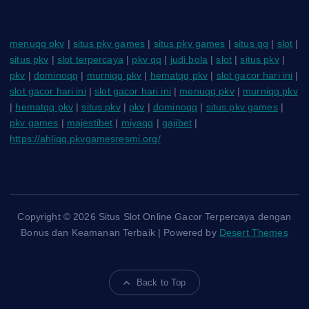
menuqq pkv
|
situs pkv games
|
situs pkv games
|
situs qq
|
slot
|
situs pkv
|
slot terpercaya
|
pkv qq
|
judi bola
|
slot
|
situs pkv
|
pkv
|
dominoqq
|
murniqq pkv
|
hematqq pkv
|
slot gacor hari ini
|
slot gacor hari ini
|
slot gacor hari ini
|
menuqq pkv
|
murniqq pkv
|
hematqq pkv
|
situs pkv
|
pkv
|
dominoqq
|
situs pkv games
|
pkv games
|
majestibet
|
miyaqq
|
gajibet
|
https://ahliqq.pkvgamesresmi.org/
Copyright © 2026 Situs Slot Online Gacor Terpercaya dengan
Bonus dan Keamanan Terbaik | Powered by
Desert Themes
Back to Top