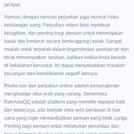
jackpot.
Namun, dengan sensasi perjudian juga muncul risiko
kehilangan uang. Perjudian online bisa membuat
ketagihan, dan penting bagi pemain untuk menetapkan
batas dan bertaruh secara bertanggung jawab. Sangat
mudah untuk terjebak dalam kegembiraan permainan dan
terus menempatkan taruhan, bahkan ketika Anda berada
di kekalahan beruntun. Ini dapat menyebabkan masalah
keuangan dan konsekuensi negatif lainnya.
Risiko lain dari perjudian online adalah kemungkinan
menghadapi situs web yang curang. Sementara
RahAsiaQQ adalah platform yang memiliki reputasi baik
dan tepercaya, ada banyak situs web penipuan di luar
sana yang ingin memanfaatkan pemain yang tidak curiga.
Penting bagi pemain untuk melakukan penelitian dan