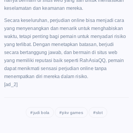
hanya bermain di situs web yang sah untuk memastikan
keselamatan dan keamanan mereka.
Secara keseluruhan, perjudian online bisa menjadi cara
yang menyenangkan dan menarik untuk menghabiskan
waktu, tetapi penting bagi pemain untuk menyadari risiko
yang terlibat. Dengan menetapkan batasan, berjudi
secara bertanggung jawab, dan bermain di situs web
yang memiliki reputasi baik seperti RahAsiaQQ, pemain
dapat menikmati sensasi perjudian online tanpa
menempatkan diri mereka dalam risiko.
[ad_2]
judi bola
pkv games
slot