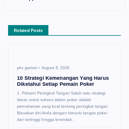
n
a
Related Posts
v
i
g
pkv games
August 8, 2026
a
10 Strategi Kemenangan Yang Harus
Diketahui Setiap Pemain Poker
t
1. Pahami Peringkat Tangan Salah satu strategi
dasar untuk sukses dalam poker adalah
i
pemahaman yang kuat tentang peringkat tangan.
Biasakan diri Anda dengan hierarki tangan poker
o
dari tertinggi hingga terendah…