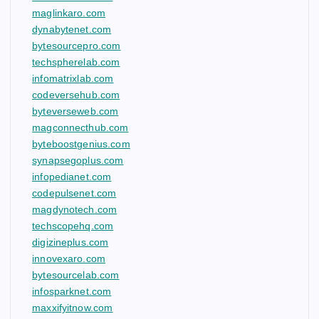
maglinkaro.com
dynabytenet.com
bytesourcepro.com
techspherelab.com
infomatrixlab.com
codeversehub.com
byteverseweb.com
magconnecthub.com
byteboostgenius.com
synapsegoplus.com
infopedianet.com
codepulsenet.com
magdynotech.com
techscopehq.com
digizineplus.com
innovexaro.com
bytesourcelab.com
infosparknet.com
maxxifyitnow.com