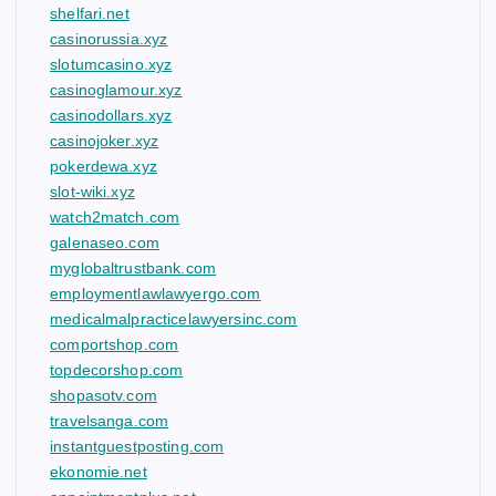
shelfari.net
casinorussia.xyz
slotumcasino.xyz
casinoglamour.xyz
casinodollars.xyz
casinojoker.xyz
pokerdewa.xyz
slot-wiki.xyz
watch2match.com
galenaseo.com
myglobaltrustbank.com
employmentlawlawyergo.com
medicalmalpracticelawyersinc.com
comportshop.com
topdecorshop.com
shopasotv.com
travelsanga.com
instantguestposting.com
ekonomie.net