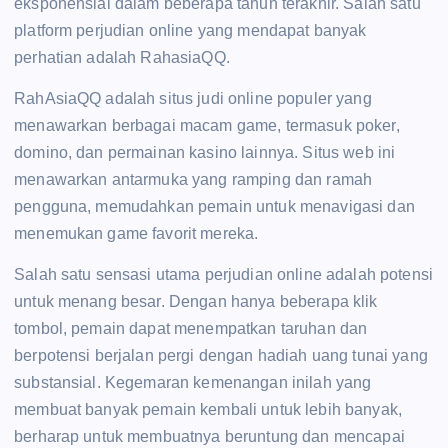
eksponensial dalam beberapa tahun terakhir. Salah satu
platform perjudian online yang mendapat banyak
perhatian adalah RahasiaQQ.
RahAsiaQQ adalah situs judi online populer yang
menawarkan berbagai macam game, termasuk poker,
domino, dan permainan kasino lainnya. Situs web ini
menawarkan antarmuka yang ramping dan ramah
pengguna, memudahkan pemain untuk menavigasi dan
menemukan game favorit mereka.
Salah satu sensasi utama perjudian online adalah potensi
untuk menang besar. Dengan hanya beberapa klik
tombol, pemain dapat menempatkan taruhan dan
berpotensi berjalan pergi dengan hadiah uang tunai yang
substansial. Kegemaran kemenangan inilah yang
membuat banyak pemain kembali untuk lebih banyak,
berharap untuk membuatnya beruntung dan mencapai