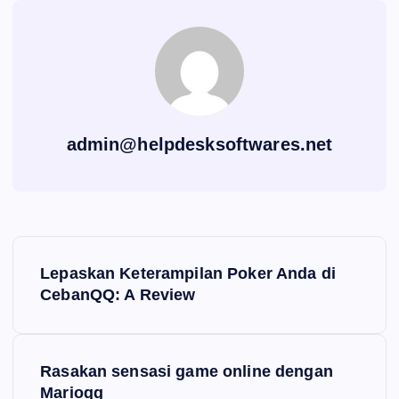
admin@helpdesksoftwares.net
P
Lepaskan Keterampilan Poker Anda di
o
CebanQQ: A Review
s
Rasakan sensasi game online dengan
t
Marioqq