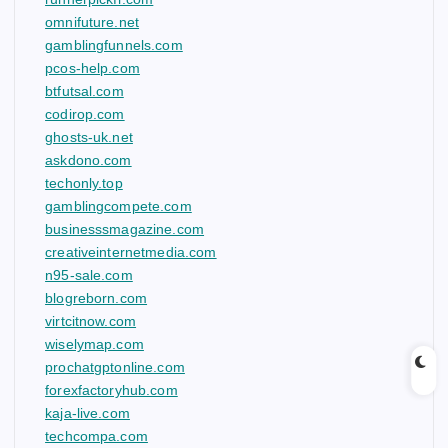
omnifuture.net
gamblingfunnels.com
pcos-help.com
btfutsal.com
codirop.com
ghosts-uk.net
askdono.com
techonly.top
gamblingcompete.com
businesssmagazine.com
creativeinternetmedia.com
n95-sale.com
blogreborn.com
virtcitnow.com
wiselymap.com
prochatgptonline.com
forexfactoryhub.com
kaja-live.com
techcompa.com