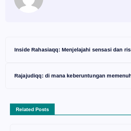
P
Inside Rahasiaqq: Menjelajahi sensasi dan ris
o
s
Rajajudiqq: di mana keberuntungan memenuhi
t
n
Related Posts
a