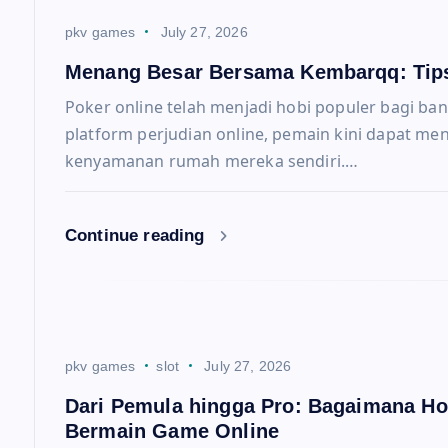
v
pkv games
July 27, 2026
Menang Besar Bersama Kembarqq: Tips 
i
Poker online telah menjadi hobi populer bagi ba
platform perjudian online, pemain kini dapat me
g
kenyamanan rumah mereka sendiri.…
a
Continue reading
t
i
o
pkv games
slot
July 27, 2026
Dari Pemula hingga Pro: Bagaimana H
n
Bermain Game Online