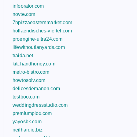
infoorator.com
novte.com
7hpizzaeasternmarket.com
hollaendisches-viertel.com
proengine-ultra24.com
lifewithoutlanyards.com
traida.net
kitchandhoney.com
metro-bistro.com
howtosolv.com
delicesdemanon.com
testboo.com
weddingdressstudio.com
premiumplox.com
yayosbk.com
neilhardie.biz