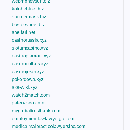
webmoneysurf.biz
kolohebluet.biz
shootermask.biz
busterwheel.biz
shelfari.net
casinorussia.xyz
slotumcasino.xyz
casinoglamour.xyz
casinodollars.xyz
casinojoker.xyz
pokerdewa.xyz
slot-wiki.xyz
watch2match.com
galenaseo.com
myglobaltrustbank.com
employmentlawlawyergo.com
medicalmalpracticelawyersinc.com