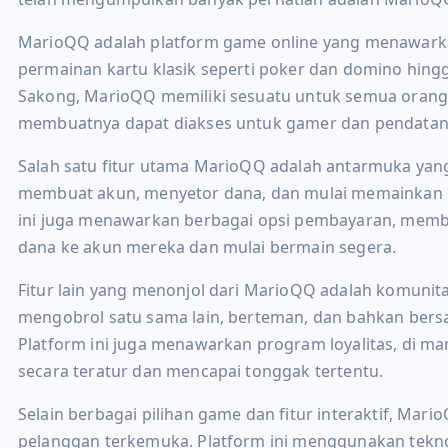
MarioQQ adalah platform game online yang menawarka
permainan kartu klasik seperti poker dan domino hin
Sakong, MarioQQ memiliki sesuatu untuk semua orang.
membuatnya dapat diakses untuk gamer dan pendatan
Salah satu fitur utama MarioQQ adalah antarmuka y
membuat akun, menyetor dana, dan mulai memainkan g
ini juga menawarkan berbagai opsi pembayaran, me
dana ke akun mereka dan mulai bermain segera.
Fitur lain yang menonjol dari MarioQQ adalah komuni
mengobrol satu sama lain, berteman, dan bahkan ber
Platform ini juga menawarkan program loyalitas, di 
secara teratur dan mencapai tonggak tertentu.
Selain berbagai pilihan game dan fitur interaktif, 
pelanggan terkemuka. Platform ini menggunakan tekno