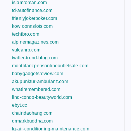
islamroman.com
td-autofinance.com
frienlyjokerpoker.com
kowloonnslots.com
techibro.com
alpinemagazines.com
vulcanrp.com
twitter-trend-blog.com
montblancpensonlineoutletsale.com
babygadgetsreview.com
akupunktur-ambulanz.com
whatiremembered.com
linq-condo-beautyworld.com
ebyt.cc
chaindaohang.com
drmarkbuddha.com
lg-air-conditioning-maintenance.com