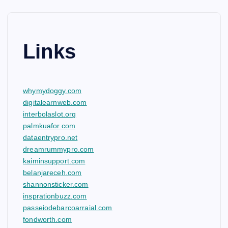
Links
whymydoggy.com
digitalearnweb.com
interbolaslot.org
palmkuafor.com
dataentrypro.net
dreamrummypro.com
kaiminsupport.com
belanjareceh.com
shannonsticker.com
insprationbuzz.com
passeiodebarcoarraial.com
fondworth.com