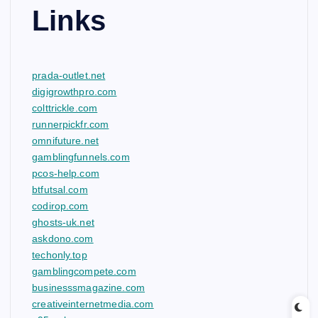
Links
prada-outlet.net
digigrowthpro.com
colttrickle.com
runnerpickfr.com
omnifuture.net
gamblingfunnels.com
pcos-help.com
btfutsal.com
codirop.com
ghosts-uk.net
askdono.com
techonly.top
gamblingcompete.com
businesssmagazine.com
creativeinternetmedia.com