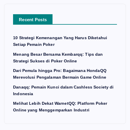
Recent Posts
10 Strategi Kemenangan Yang Harus Diketahui
Setiap Pemain Poker
Menang Besar Bersama Kembarqq: Tips dan
Strategi Sukses di Poker Online
Dari Pemula hingga Pro: Bagaimana HondaQQ
Merevolusi Pengalaman Bermain Game Online
Danaqq: Pemain Kunci dalam Cashless Society di
Indonesia
Melihat Lebih Dekat WarnetQQ: Platform Poker
Online yang Menggemparkan Industri