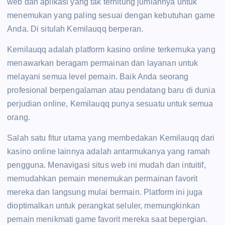
web dan aplikasi yang tak terhitung jumlahnya untuk
menemukan yang paling sesuai dengan kebutuhan game
Anda. Di situlah Kemilauqq berperan.
Kemilauqq adalah platform kasino online terkemuka yang
menawarkan beragam permainan dan layanan untuk
melayani semua level pemain. Baik Anda seorang
profesional berpengalaman atau pendatang baru di dunia
perjudian online, Kemilauqq punya sesuatu untuk semua
orang.
Salah satu fitur utama yang membedakan Kemilauqq dari
kasino online lainnya adalah antarmukanya yang ramah
pengguna. Menavigasi situs web ini mudah dan intuitif,
memudahkan pemain menemukan permainan favorit
mereka dan langsung mulai bermain. Platform ini juga
dioptimalkan untuk perangkat seluler, memungkinkan
pemain menikmati game favorit mereka saat bepergian.