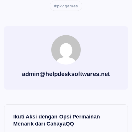
pkv games
admin@helpdesksoftwares.net
P
Ikuti Aksi dengan Opsi Permainan
o
Menarik dari CahayaQQ