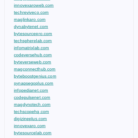
innovexaroweb.com
techreviveco.com
maglinkaro.com
dynabytenet.com
bytesourcepro.com
techspherelab.com
infomatrixlab.com
codeversehub.com
byteverseweb.com
magconnecthub.com
byteboostgenius.com
synapsegoplus.com
infopedianet.com
codepulsenet.com
magdynotech.com
techscopehq.com
digizineplus.com
innovexaro.com
bytesourcelab.com