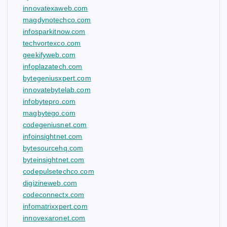
innovatexaweb.com
magdynotechco.com
infosparkitnow.com
techvortexco.com
geekifyweb.com
infoplazatech.com
bytegeniusxpert.com
innovatebytelab.com
infobytepro.com
magbytego.com
codegeniusnet.com
infoinsightnet.com
bytesourcehq.com
byteinsightnet.com
codepulsetechco.com
digizineweb.com
codeconnectx.com
infomatrixxpert.com
innovexaronet.com