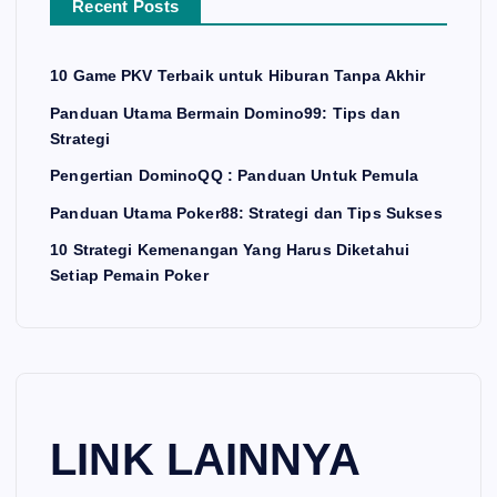
Recent Posts
10 Game PKV Terbaik untuk Hiburan Tanpa Akhir
Panduan Utama Bermain Domino99: Tips dan
Strategi
Pengertian DominoQQ : Panduan Untuk Pemula
Panduan Utama Poker88: Strategi dan Tips Sukses
10 Strategi Kemenangan Yang Harus Diketahui
Setiap Pemain Poker
LINK LAINNYA