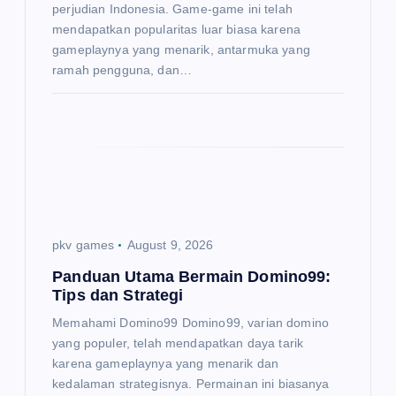
i
perjudian Indonesia. Game-game ini telah
mendapatkan popularitas luar biasa karena
o
gameplaynya yang menarik, antarmuka yang
ramah pengguna, dan…
n
pkv games
August 9, 2026
Panduan Utama Bermain Domino99:
Tips dan Strategi
Memahami Domino99 Domino99, varian domino
yang populer, telah mendapatkan daya tarik
karena gameplaynya yang menarik dan
kedalaman strategisnya. Permainan ini biasanya