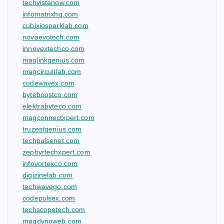
techvistanow.com
infomatrixhq.com
cubixiosparklab.com
novaevotech.com
innovextechco.com
maglinkgenius.com
magcircuitlab.com
codewavex.com
byteboostco.com
elektrabyteco.com
magconnectxpert.com
truzestgenius.com
techpulsenet.com
zephyrtechxpert.com
infovortexco.com
digizinelab.com
techwavego.com
codepulsex.com
techscopetech.com
magdynoweb.com