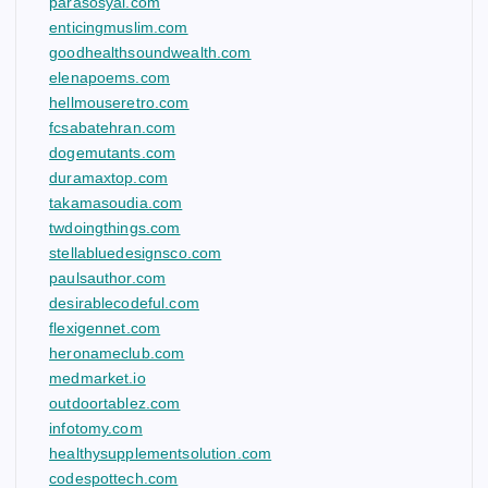
parasosyal.com
enticingmuslim.com
goodhealthsoundwealth.com
elenapoems.com
hellmouseretro.com
fcsabatehran.com
dogemutants.com
duramaxtop.com
takamasoudia.com
twdoingthings.com
stellabluedesignsco.com
paulsauthor.com
desirablecodeful.com
flexigennet.com
heronameclub.com
medmarket.io
outdoortablez.com
infotomy.com
healthysupplementsolution.com
codespottech.com