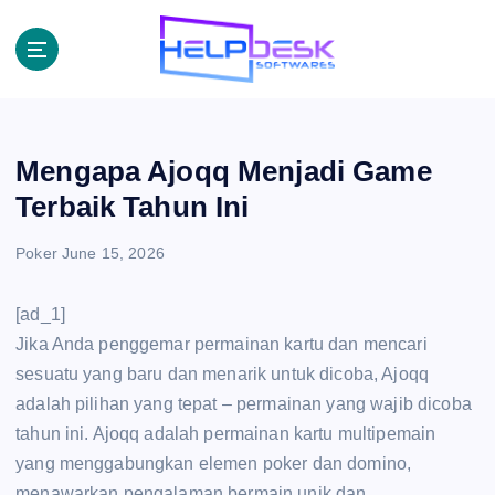
S
k
i
p
Mainkan di situs slot online gacor terpercaya yang
t
menawarkan bonus besar dan keamanan terbaik
untuk pengalaman bermain yang lebih aman dan
o
menguntungkan.
c
Mengapa Ajoqq Menjadi Game
o
Terbaik Tahun Ini
n
t
Poker
June 15, 2026
e
n
[ad_1]
t
Jika Anda penggemar permainan kartu dan mencari
sesuatu yang baru dan menarik untuk dicoba, Ajoqq
adalah pilihan yang tepat – permainan yang wajib dicoba
tahun ini. Ajoqq adalah permainan kartu multipemain
yang menggabungkan elemen poker dan domino,
menawarkan pengalaman bermain unik dan