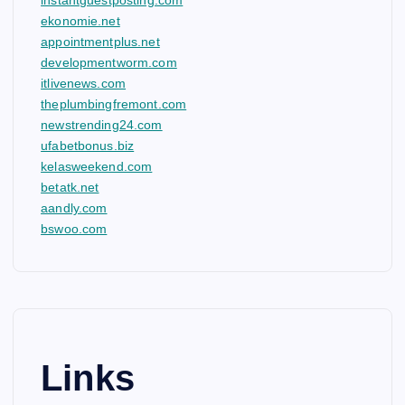
ekonomie.net
appointmentplus.net
developmentworm.com
itlivenews.com
theplumbingfremont.com
newstrending24.com
ufabetbonus.biz
kelasweekend.com
betatk.net
aandly.com
bswoo.com
Links