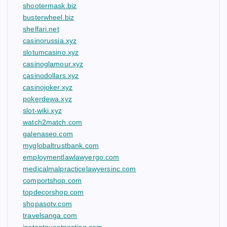
shootermask.biz
busterwheel.biz
shelfari.net
casinorussia.xyz
slotumcasino.xyz
casinoglamour.xyz
casinodollars.xyz
casinojoker.xyz
pokerdewa.xyz
slot-wiki.xyz
watch2match.com
galenaseo.com
myglobaltrustbank.com
employmentlawlawyergo.com
medicalmalpracticelawyersinc.com
comportshop.com
topdecorshop.com
shopasotv.com
travelsanga.com
instantguestposting.com