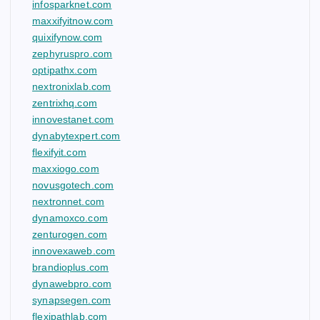
infosparknet.com
maxxifyitnow.com
quixifynow.com
zephyruspro.com
optipathx.com
nextronixlab.com
zentrixhq.com
innovestanet.com
dynabytexpert.com
flexifyit.com
maxxiogo.com
novusgotech.com
nextronnet.com
dynamoxco.com
zenturogen.com
innovexaweb.com
brandioplus.com
dynawebpro.com
synapsegen.com
flexipathlab.com