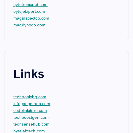
bytetronixnet.com
bytejetxpert.com
maginspectco.com
magdynogo.com
Links
techtronixhq.com
infogadgethub.com
codelinkitpro.com
techboostgen.com
techsensehub.com
bytelabtech.com