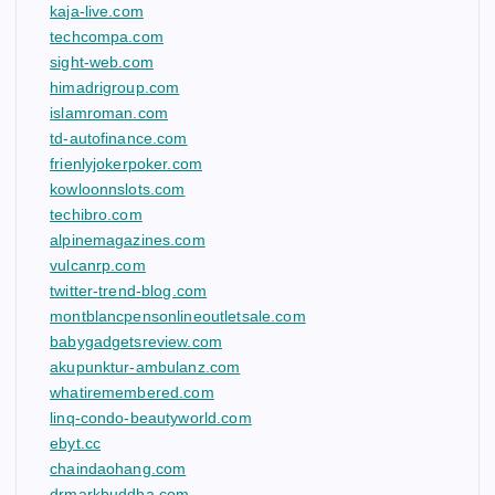
kaja-live.com
techcompa.com
sight-web.com
himadrigroup.com
islamroman.com
td-autofinance.com
frienlyjokerpoker.com
kowloonnslots.com
techibro.com
alpinemagazines.com
vulcanrp.com
twitter-trend-blog.com
montblancpensonlineoutletsale.com
babygadgetsreview.com
akupunktur-ambulanz.com
whatiremembered.com
linq-condo-beautyworld.com
ebyt.cc
chaindaohang.com
drmarkbuddha.com