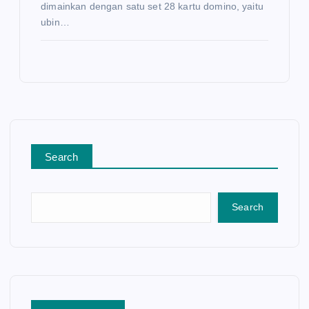
dimainkan dengan satu set 28 kartu domino, yaitu
ubin…
Search
Search