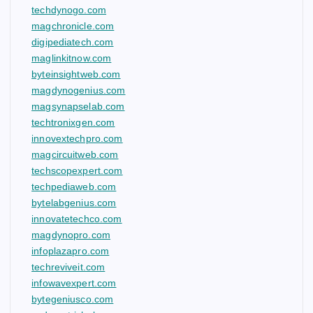
techdynogo.com
magchronicle.com
digipediatech.com
maglinkitnow.com
byteinsightweb.com
magdynogenius.com
magsynapselab.com
techtronixgen.com
innovextechpro.com
magcircuitweb.com
techscopexpert.com
techpediaweb.com
bytelabgenius.com
innovatetechco.com
magdynopro.com
infoplazapro.com
techreviveit.com
infowavexpert.com
bytegeniusco.com