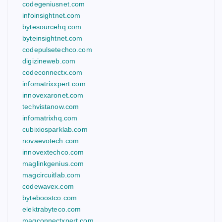
codegeniusnet.com
infoinsightnet.com
bytesourcehq.com
byteinsightnet.com
codepulsetechco.com
digizineweb.com
codeconnectx.com
infomatrixxpert.com
innovexaronet.com
techvistanow.com
infomatrixhq.com
cubixiosparklab.com
novaevotech.com
innovextechco.com
maglinkgenius.com
magcircuitlab.com
codewavex.com
byteboostco.com
elektrabyteco.com
magconnectxpert.com