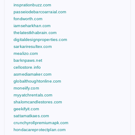
insprationbuzz.com
passeiodebarcoarraial.com
fondworth.com
iamseharkhan.com
thelatestkhabrain.com
digitaldesignproperties.com
sarkariresultex.com
mealizo.com
barknpaws.net
cellostore.info
asmediamaker.com
globalthoughtonline.com
moneiify.com
myyatchrentals.com
shalomcandlestores.com
geekifyit.com
sattamatkaes.com
crunchyrollpremiumapk.com
hondacareprotectplan.com