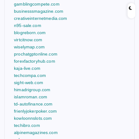
gamblingcompete.com
businesssmagazine.com
creativeinternetmedia.com
n95-sale.com
blogreborn.com
virtcitnow.com
wiselymap.com
prochatgptonline.com
forexfactoryhub.com
kaja-live.com
techcompa.com
sight-web.com
himadrigroup.com
islamroman.com
td-autofinance.com
frienlyjokerpoker.com
kowloonnslots.com
techibro.com
alpinemagazines.com