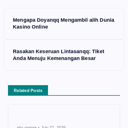
P
Mengapa Doyanqq Mengambil alih Dunia
o
Kasino Online
s
Rasakan Keseruan Lintasanqq: Tiket
t
Anda Menuju Kemenangan Besar
n
a
Related Posts
v
i
g
pkv games
July 27, 2026