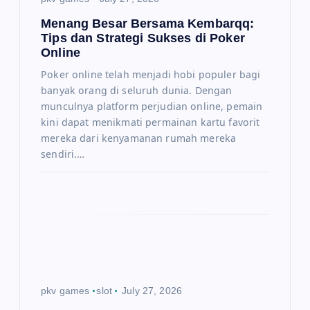
a
Menang Besar Bersama Kembarqq:
Tips dan Strategi Sukses di Poker
Online
t
Poker online telah menjadi hobi populer bagi
i
banyak orang di seluruh dunia. Dengan
munculnya platform perjudian online, pemain
kini dapat menikmati permainan kartu favorit
o
mereka dari kenyamanan rumah mereka
sendiri.…
n
pkv games
slot
July 27, 2026