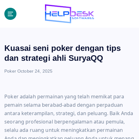
S
k
i
p
Mainkan di situs slot online gacor terpercaya
yang menawarkan bonus besar dan keamanan
t
terbaik untuk pengalaman bermain yang lebih
o
aman dan menguntungkan.
c
Kuasai seni poker dengan tips
o
dan strategi ahli SuryaQQ
n
t
Poker
October 24, 2025
e
n
t
Poker adalah permainan yang telah memikat para
pemain selama berabad-abad dengan perpaduan
antara keterampilan, strategi, dan peluang. Baik Anda
seorang profesional berpengalaman atau pemula,
selalu ada ruang untuk meningkatkan permainan
Anda dan meningkatkan peluang Anda untuk menang