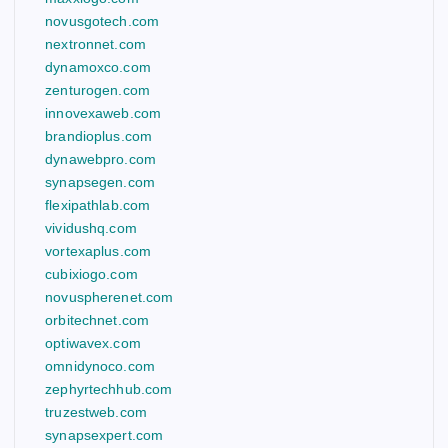
novusgotech.com
nextronnet.com
dynamoxco.com
zenturogen.com
innovexaweb.com
brandioplus.com
dynawebpro.com
synapsegen.com
flexipathlab.com
vividushq.com
vortexaplus.com
cubixiogo.com
novuspherenet.com
orbitechnet.com
optiwavex.com
omnidynoco.com
zephyrtechhub.com
truzestweb.com
synapsexpert.com