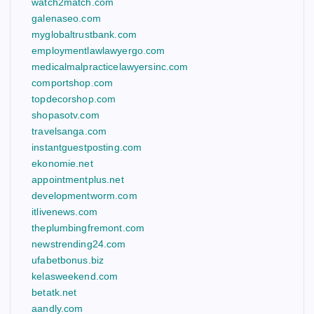
watch2match.com
galenaseo.com
myglobaltrustbank.com
employmentlawlawyergo.com
medicalmalpracticelawyersinc.com
comportshop.com
topdecorshop.com
shopasotv.com
travelsanga.com
instantguestposting.com
ekonomie.net
appointmentplus.net
developmentworm.com
itlivenews.com
theplumbingfremont.com
newstrending24.com
ufabetbonus.biz
kelasweekend.com
betatk.net
aandly.com