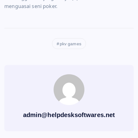
menguasai seni poker.
pkv games
admin@helpdesksoftwares.net