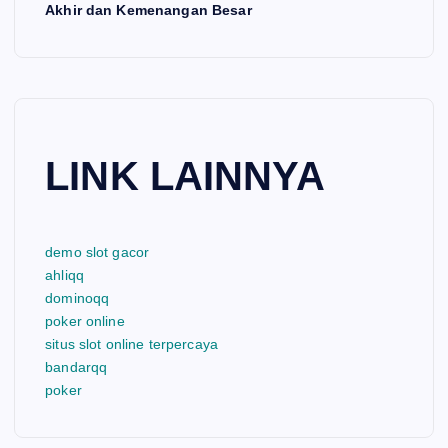
Akhir dan Kemenangan Besar
LINK LAINNYA
demo slot gacor
ahliqq
dominoqq
poker online
situs slot online terpercaya
bandarqq
poker