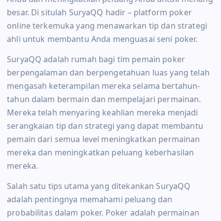
besar. Di situlah SuryaQQ hadir – platform poker
online terkemuka yang menawarkan tip dan strategi
ahli untuk membantu Anda menguasai seni poker.
SuryaQQ adalah rumah bagi tim pemain poker
berpengalaman dan berpengetahuan luas yang telah
mengasah keterampilan mereka selama bertahun-
tahun dalam bermain dan mempelajari permainan.
Mereka telah menyaring keahlian mereka menjadi
serangkaian tip dan strategi yang dapat membantu
pemain dari semua level meningkatkan permainan
mereka dan meningkatkan peluang keberhasilan
mereka.
Salah satu tips utama yang ditekankan SuryaQQ
adalah pentingnya memahami peluang dan
probabilitas dalam poker. Poker adalah permainan