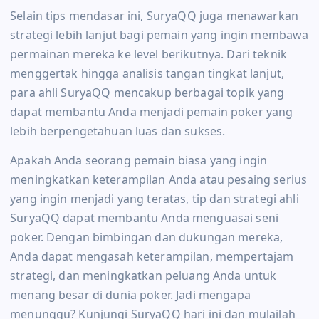
Selain tips mendasar ini, SuryaQQ juga menawarkan
strategi lebih lanjut bagi pemain yang ingin membawa
permainan mereka ke level berikutnya. Dari teknik
menggertak hingga analisis tangan tingkat lanjut,
para ahli SuryaQQ mencakup berbagai topik yang
dapat membantu Anda menjadi pemain poker yang
lebih berpengetahuan luas dan sukses.
Apakah Anda seorang pemain biasa yang ingin
meningkatkan keterampilan Anda atau pesaing serius
yang ingin menjadi yang teratas, tip dan strategi ahli
SuryaQQ dapat membantu Anda menguasai seni
poker. Dengan bimbingan dan dukungan mereka,
Anda dapat mengasah keterampilan, mempertajam
strategi, dan meningkatkan peluang Anda untuk
menang besar di dunia poker. Jadi mengapa
menunggu? Kunjungi SuryaQQ hari ini dan mulailah