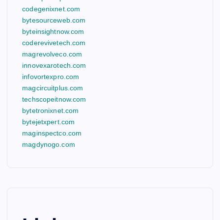
codegenixnet.com
bytesourceweb.com
byteinsightnow.com
coderevivetech.com
magrevolveco.com
innovexarotech.com
infovortexpro.com
magcircuitplus.com
techscopeitnow.com
bytetronixnet.com
bytejetxpert.com
maginspectco.com
magdynogo.com