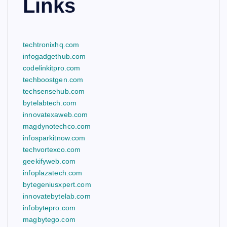
Links
techtronixhq.com
infogadgethub.com
codelinkitpro.com
techboostgen.com
techsensehub.com
bytelabtech.com
innovatexaweb.com
magdynotechco.com
infosparkitnow.com
techvortexco.com
geekifyweb.com
infoplazatech.com
bytegeniusxpert.com
innovatebytelab.com
infobytepro.com
magbytego.com