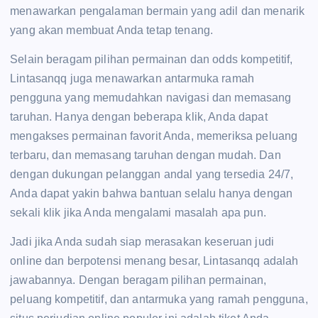
menawarkan pengalaman bermain yang adil dan menarik
yang akan membuat Anda tetap tenang.
Selain beragam pilihan permainan dan odds kompetitif,
Lintasanqq juga menawarkan antarmuka ramah
pengguna yang memudahkan navigasi dan memasang
taruhan. Hanya dengan beberapa klik, Anda dapat
mengakses permainan favorit Anda, memeriksa peluang
terbaru, dan memasang taruhan dengan mudah. Dan
dengan dukungan pelanggan andal yang tersedia 24/7,
Anda dapat yakin bahwa bantuan selalu hanya dengan
sekali klik jika Anda mengalami masalah apa pun.
Jadi jika Anda sudah siap merasakan keseruan judi
online dan berpotensi menang besar, Lintasanqq adalah
jawabannya. Dengan beragam pilihan permainan,
peluang kompetitif, dan antarmuka yang ramah pengguna,