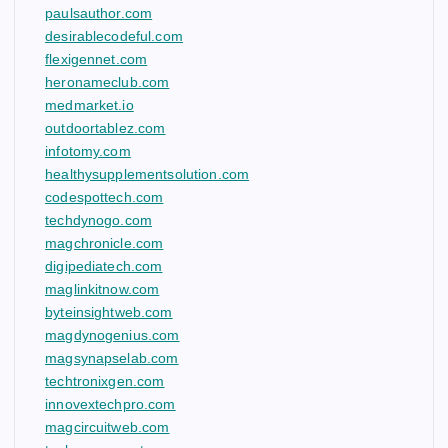
paulsauthor.com
desirablecodeful.com
flexigennet.com
heronameclub.com
medmarket.io
outdoortablez.com
infotomy.com
healthysupplementsolution.com
codespottech.com
techdynogo.com
magchronicle.com
digipediatech.com
maglinkitnow.com
byteinsightweb.com
magdynogenius.com
magsynapselab.com
techtronixgen.com
innovextechpro.com
magcircuitweb.com