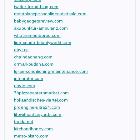
twitter-trend-blog.com
montblancpensonlineoutletsale.com
babygadgetsreview.com
akupunktur-ambulanz.com
whatiremembered.com
linq-condo-beautyworld.com
ebyt.cc
chaindaohang.com
drmarkbuddha.com
lg-air-conditioning-maintenance.com
infoorator.com
novte.com
7hpizzaeasternmarket.com
hollaendisches-viertel.com
proengine-ultra24.com
lifewithoutlanyards.com
traida.net
kitchandhoney.com
metro-bistro.com