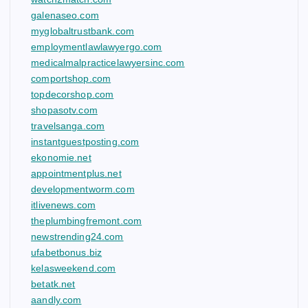
galenaseo.com
myglobaltrustbank.com
employmentlawlawyergo.com
medicalmalpracticelawyersinc.com
comportshop.com
topdecorshop.com
shopasotv.com
travelsanga.com
instantguestposting.com
ekonomie.net
appointmentplus.net
developmentworm.com
itlivenews.com
theplumbingfremont.com
newstrending24.com
ufabetbonus.biz
kelasweekend.com
betatk.net
aandly.com