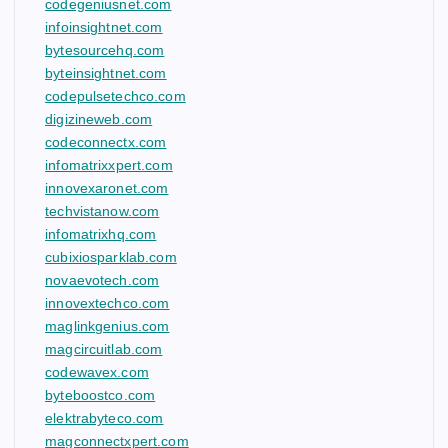
codegeniusnet.com
infoinsightnet.com
bytesourcehq.com
byteinsightnet.com
codepulsetechco.com
digizineweb.com
codeconnectx.com
infomatrixxpert.com
innovexaronet.com
techvistanow.com
infomatrixhq.com
cubixiosparklab.com
novaevotech.com
innovextechco.com
maglinkgenius.com
magcircuitlab.com
codewavex.com
byteboostco.com
elektrabyteco.com
magconnectxpert.com