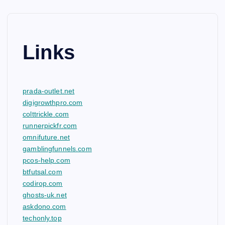
Links
prada-outlet.net
digigrowthpro.com
colttrickle.com
runnerpickfr.com
omnifuture.net
gamblingfunnels.com
pcos-help.com
btfutsal.com
codirop.com
ghosts-uk.net
askdono.com
techonly.top