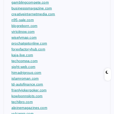
gamblingcompete.com
businesssmagazine.com
creativeinternetmedia.com
n95-sale.com
blogreborn.com
virtcitnow.com
wiselymap.com
prochatgptonline.com
forexfactoryhub.com
kaja-live.com
techcompa.com
sight-web.com
himadrigroup.com
islamroman.com
td-autofinance.com
frienlyjokerpoker.com
kowloonnslots.com
techibro.com
alpinemagazines.com
vulcanrp.com