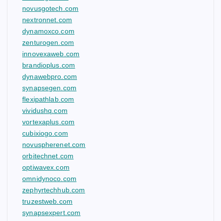
novusgotech.com
nextronnet.com
dynamoxco.com
zenturogen.com
innovexaweb.com
brandioplus.com
dynawebpro.com
synapsegen.com
flexipathlab.com
vividushq.com
vortexaplus.com
cubixiogo.com
novuspherenet.com
orbitechnet.com
optiwavex.com
omnidynoco.com
zephyrtechhub.com
truzestweb.com
synapsexpert.com