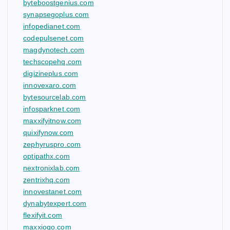
byteboostgenius.com
synapsegoplus.com
infopedianet.com
codepulsenet.com
magdynotech.com
techscopehq.com
digizineplus.com
innovexaro.com
bytesourcelab.com
infosparknet.com
maxxifyitnow.com
quixifynow.com
zephyruspro.com
optipathx.com
nextronixlab.com
zentrixhq.com
innovestanet.com
dynabytexpert.com
flexifyit.com
maxxiogo.com