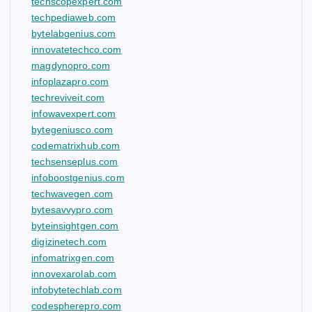
techscopexpert.com
techpediaweb.com
bytelabgenius.com
innovatetechco.com
magdynopro.com
infoplazapro.com
techreviveit.com
infowavexpert.com
bytegeniusco.com
codematrixhub.com
techsenseplus.com
infoboostgenius.com
techwavegen.com
bytesavvypro.com
byteinsightgen.com
digizinetech.com
infomatrixgen.com
innovexarolab.com
infobytetechlab.com
codespherepro.com