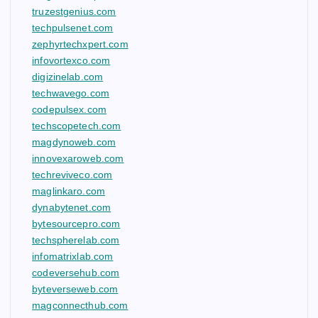
truzestgenius.com
techpulsenet.com
zephyrtechxpert.com
infovortexco.com
digizinelab.com
techwavego.com
codepulsex.com
techscopetech.com
magdynoweb.com
innovexaroweb.com
techreviveco.com
maglinkaro.com
dynabytenet.com
bytesourcepro.com
techspherelab.com
infomatrixlab.com
codeversehub.com
byteverseweb.com
magconnecthub.com