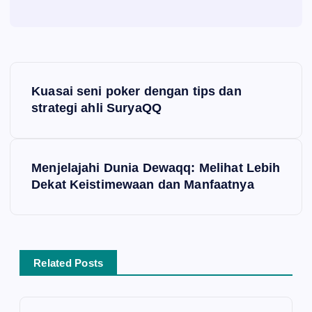
P
Kuasai seni poker dengan tips dan
o
strategi ahli SuryaQQ
s
Menjelajahi Dunia Dewaqq: Melihat Lebih
t
Dekat Keistimewaan dan Manfaatnya
n
a
Related Posts
v